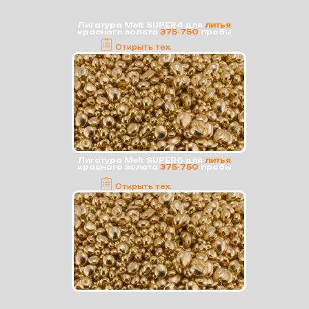
Лигатура Melt SUPER4 для
литья
красного золота
375-750
пробы
Открыть тех.
карту
Лигатура Melt SUPER6 для
литья
красного золота
375-750
пробы
Открыть тех.
карту