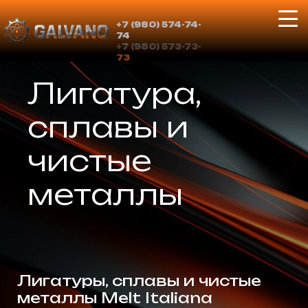
+7 (980) 574-74-
74
+7 (980) 573-73-
73
Лигатура,
сплавы и
чистые
металлы
Лигатуры, сплавы и чистые
металлы Melt Italiana
Ознакомиться с
продукцией