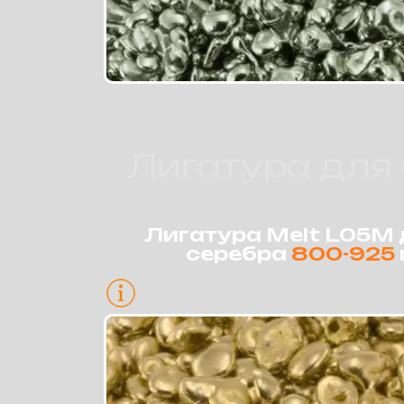
Лигатура для
Лигатура Melt L05M
серебра
800-925