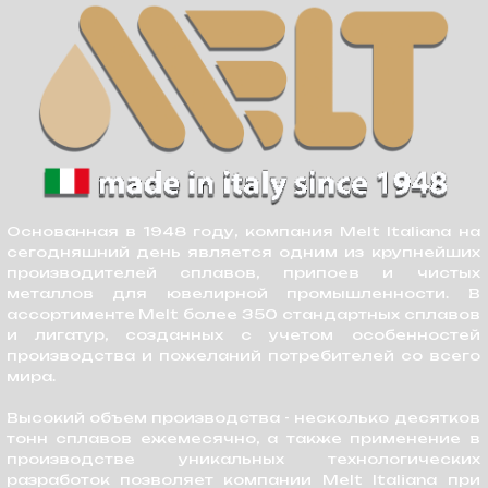
Высокий объем производства - несколько десятков
тонн сплавов ежемесячно, а также применение в
производстве уникальных технологических
разработок позволяет компании Melt Italiana при
строжайшем контроле качества продукции иметь
самую низкую себестоимость сплавов на рынке.
Технология изготовления лигатур на производстве
Melt Italiana включает в себя четырехкратный
контроль качества компонентов, поэтому все
партии лигатур Melt абсолютно идентичны.
Производство Melt имеет международный
сертификат качества ISO 9002.
Выбирая лигатуры Melt, вы также приобретаете
техническую поддержку, основанную на 70-летнем
опыте создания, тестирования и успешного
внедрения лигатур Melt в ювелирные производства
по всему миру. Наши специалисты всегда готовы
ответить на любые интересующие вас вопросы в
отношении продукции Melt, а также при
необходимости выехать на ваше производство для
детального анализа и разрешения любых
сложностей в процессе использования наших
сплавов.