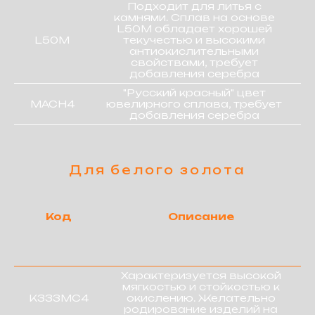
Подходит для литья с
камнями. Сплав на основе
L50M обладает хорошей
L50M
текучестью и высокими
антиокислительными
свойствами, требует
добавления серебра
"Русский красный" цвет
МАСН4
ювелирного сплава, требует
добавления серебра
Код
Описание
ЧИСТЫЕ МЕТАЛЛЫ
Характеризуется высокой
мягкостью и стойкостью к
КЗЗЗМС4
окислению. Желательно
родирование изделий на