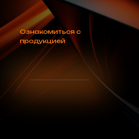
Основанная в 1948 году, компания Melt Italiana на
сегодняшний день является одним из крупнейших
производителей сплавов, припоев и чистых
металлов для ювелирной промышленности. В
ассортименте Melt более 350 стандартных сплавов
и лигатур, созданных с учетом особенностей
производства и пожеланий потребителей со всего
мира.