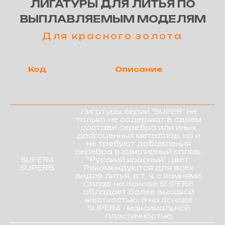
ЛИГАТУРЫ ДЛЯ ЗОЛОТЫХ ПРИПОЕВ
Код
Описание
(БЕСКАДМИЕВЫЕ)
Лигатуры серии "SUPER" не
только не содержат в своем
составе серебра или иных
драгоценных металлов, но и
не требуют добавления
серебра в ювелирный сплав.
SUPER4
"Русский красный" цвет.
SUPER6
Рекомендуются для всех
видов литья, в т. ч. с камнями.
Сплав на основе SUPER6
обладает более высокой
СПЛАВЫ ДЛЯ БИЖУТЕРИИ
жесткостью, а на основе
SUPER4 - максимальной
пластичностью