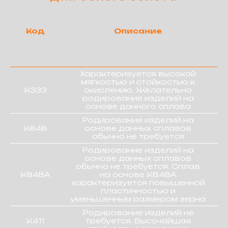
Код
Описание
Характеризуется высокой
мягкостью и стойкостью к
К333
окислению. Желательно
родирование изделий на
основе данного сплава
Родирование изделий на
К848
основе данных сплавов
обычно не требуется
Родирование изделий на
основе данных сплавов
обычно не требуется. Сплав
К848А
на основе К848А
характеризуется повышенной
пластичностью и
уменьшенным размером зерна
Родирование изделий не
К411
требуется. Высочайшая