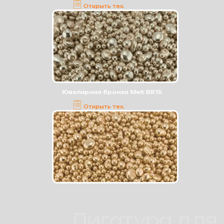
Открыть тех.
карту
Для белого золота
Ювелирная бронза Melt BR15
Открыть тех.
карту
Лигатура для