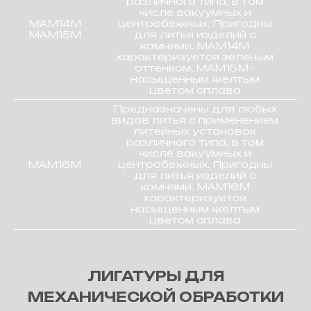
различного типа, в том
числе вакуумных и
МАМ14М
центробежных. Пригодны
МАМ15М
для литья изделий с
камнями. МАМ14М
характеризуется зеленым
оттенком, МАМ15М -
насыщенным желтым
цветом сплава
Предназначены для любых
видов литья с применением
литейных установок
различного типа, в том
числе вакуумных и
МАМ16М
центробежных. Пригодны
для литья изделий с
камнями. МАМ16М
характеризуется
насыщенным желтым
цветом сплава