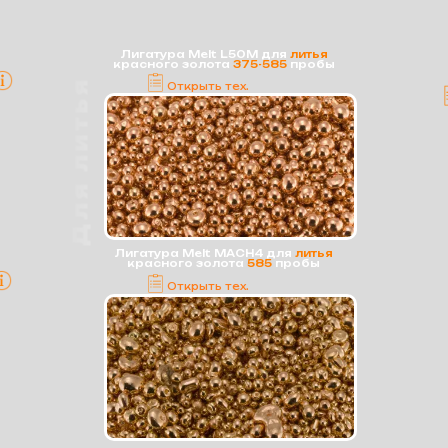
Лигатура Melt L50M для
литья
красного золота
375-585
пробы
Для литья
Открыть тех.
карту
Лигатура Melt MACH4 для
литья
красного золота
585
пробы
Открыть тех.
карту